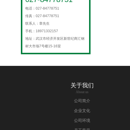
电话：027-84778751
传真：027-84778751
联系人：章先生
手机：18971332157
地址：武汉市经济开发区新世纪商汇钢
材大市场7号楼15-16室
关于我们
About us
公司简介
企业文化
公司环境