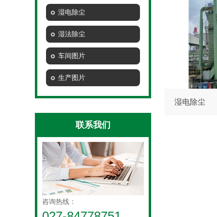
湿电除尘
湿法除尘
车间图片
生产图片
湿电除尘
联系我们
咨询热线：
027-84778751